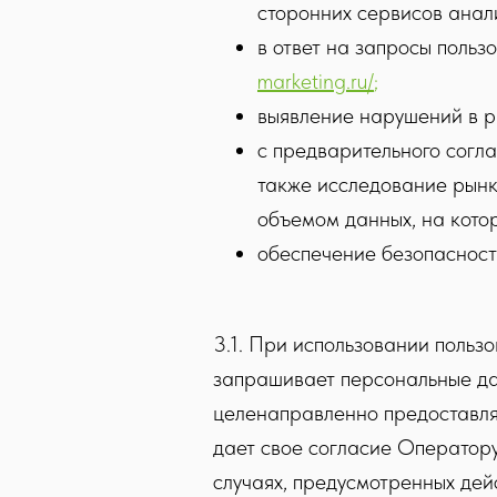
сторонних сервисов анали
в ответ на запросы поль
marketing.ru/
;
выявление нарушений в 
с предварительного согл
также исследование рынк
объемом данных, на кото
обеспечение безопасност
3.1. При использовании польз
запрашивает персональные дан
целенаправленно предоставляе
дает свое согласие Оператору
случаях, предусмотренных де