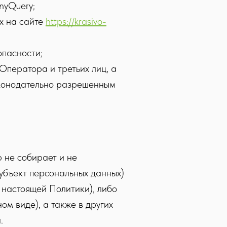
nyQuery;
х на сайте
https://krasivo-
опасности;
Оператора и третьих лиц, а
аконодательно разрешенным
;
 не собирает и не
субъект персональных данных)
 настоящей Политики), либо
ом виде), а также в других
.