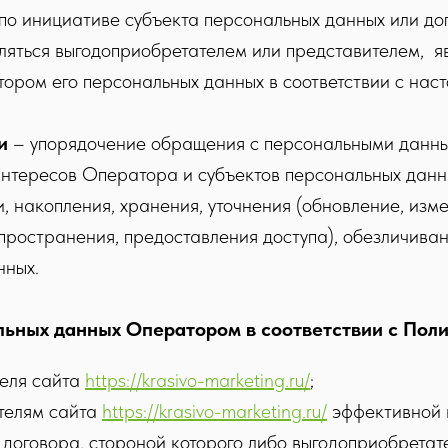
по инициативе субъекта персональных данных или дог
ляться выгодоприобретателем или представителем, я
ором его персональных данных в соответствии с нас
ки
– упорядочение обращения с персональными данн
интересов Оператора и субъектов персональных данн
, накопления, хранения, уточнения (обновление, изме
пространения, предоставления доступа), обезличиван
нных.
льных данных Оператором в соответствии с Поли
теля сайта
https://krasivo-marketing.ru/
;
телям сайта
https://krasivo-marketing.ru/
эффективной 
 договора, стороной которого либо выгодоприобретат