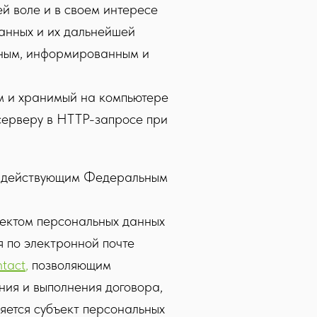
й воле и в своем интересе
анных и их дальнейшей
тным, информированным и
м и хранимый на компьютере
серверу в HTTP-запросе при
ом действующим Федеральным
ъектом персональных данных
я по электронной почте
ntact
,
позволяющим
ния и выполнения договора,
яется субъект персональных